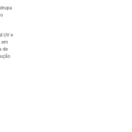
 drupa
 o
od UV e
s em
a de
dução