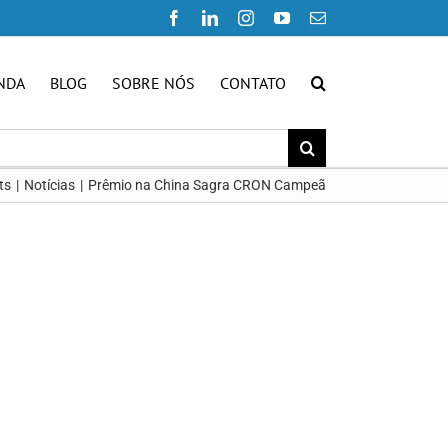
Facebook
LinkedIn
Instagram
YouTube
E-
mail
NDA
BLOG
SOBRE NÓS
CONTATO
ts
Notícias
Prêmio na China Sagra CRON Campeã