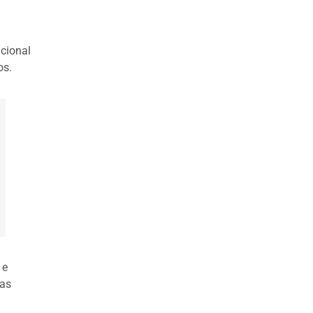
cional
os.
 e
 as