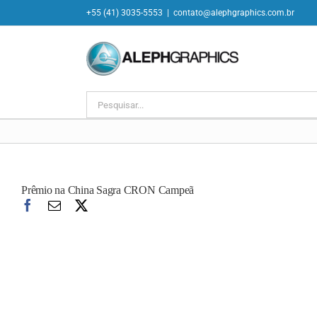
Ir
+55 (41) 3035-5553
|
contato@alephgraphics.com.br
para
o
conteúdo
Buscar
resultados
para:
Prêmio na China Sagra CRON Campeã