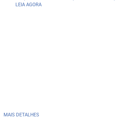
LEIA AGORA
Guia
de compr
Ficou em dúvida sobre qual solução escolher ou
eficiente?
A AlephGraphics ajuda você.
Acesse o nosso Guia de Compras e descubra qua
adequados para a sua operação.
MAIS DETALHES