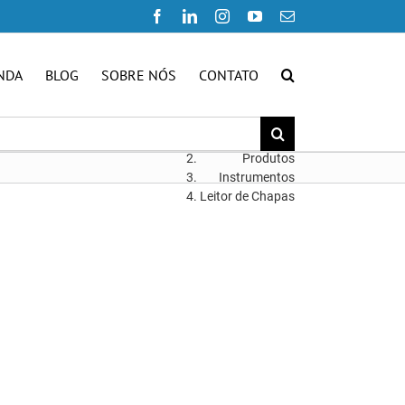
Facebook
LinkedIn
Instagram
YouTube
E-
mail
NDA
BLOG
SOBRE NÓS
CONTATO
Início
Produtos
Instrumentos
Leitor de Chapas