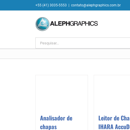
Ir
+55 (41) 3035-5553
|
contato@alephgraphics.com.br
para
o
conteúdo
Buscar
resultados
para:
Analisador de
Leitor de Ch
chapas
IHARA AccuD