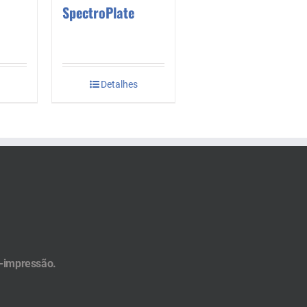
SpectroPlate
s
Detalhes
é-impressão.