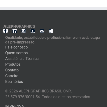
ALEPH
GRAPHICS
Qualidade, estabilidade e profissionalismo em cada etapa
da pré-impressão.
Fale conosco
Quem somos
Assistência Técnica
Produtos
Contato
Carreira
Escritórios
© 2026 ALEPHGRAPHICS BRASIL CNPJ
26.579.976/0001-54. Todos os direitos reservados.
IMPRENSA