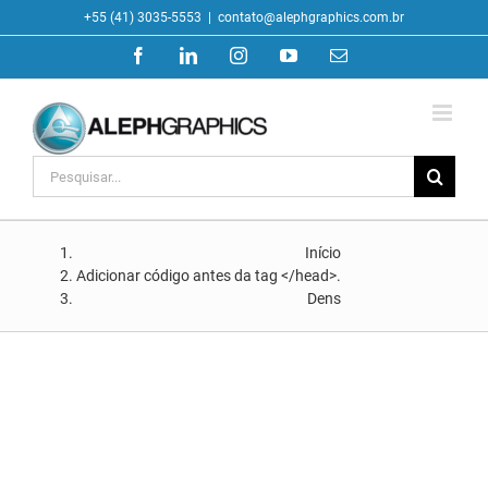
Ir
+55 (41) 3035-5553
|
contato@alephgraphics.com.br
para
Facebook
LinkedIn
Instagram
YouTube
E-
o
mail
conteúdo
Buscar
resultados
para:
Início
Adicionar código antes da tag </head>.
Dens