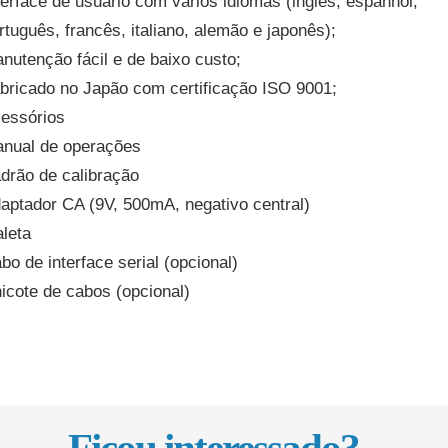
terface de usuário com vários idiomas (inglês, espanhol,
rtuguês, francês, italiano, alemão e japonês);
nutenção fácil e de baixo custo;
bricado no Japão com certificação ISO 9001;
essórios
nual de operações
drão de calibração
aptador CA (9V, 500mA, negativo central)
leta
bo de interface serial (opcional)
icote de cabos (opcional)