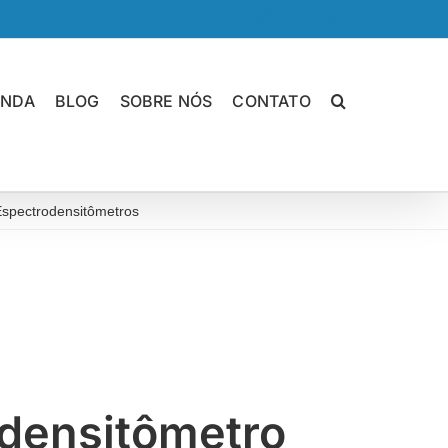
Facebook
LinkedIn
Instagram
YouTube
E-
mail
ENDA
BLOG
SOBRE NÓS
CONTATO
Espectrodensitômetros
Espectrodensitômetro IHARA R800
densitômetro