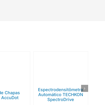
Espectrodensitômetro
 de Chapas
Automático TECHKON
 AccuDot
SpectroDrive