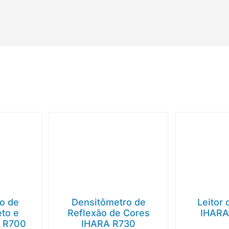
o de
Densitômetro de
Leitor
eto e
Reflexão de Cores
IHARA
A R700
IHARA R730