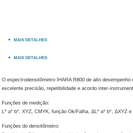
MAIS DETALHES
MAIS DETALHES
O espectrodensitômetro IHARA R800 de alto desempenho uti
excelente precisão, repetibilidade e acordo inter-instrume
Funções de medição:
L* a* b*, XYZ, CMYK, função Ok/Falha, ΔL* a* b*, ΔXYZ 
Funções do densitômetro: