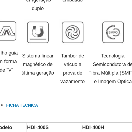
duplo
ilho guia
Sistema linear
Tambor de
Tecnologia
m forma
magnético de
vácuo a
Semicondutora d
de “V”
última geração
prova de
Fibra Múltipla (SM
vazamento
e Imagem Óptica
FICHA TÉCNICA
odelo
HDI-400S
HDI-400H