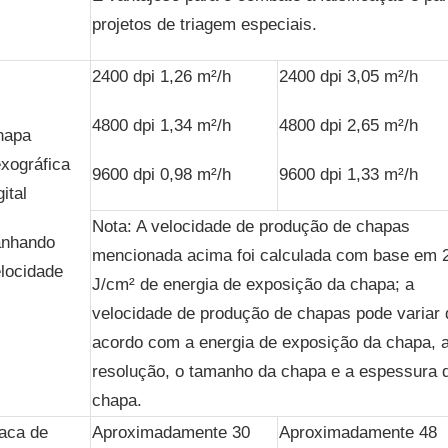
projetos de triagem especiais.
2400 dpi 1,26 m²/h
2400 dpi 3,05 m²/h
4800 dpi 1,34 m²/h
4800 dpi 2,65 m²/h
hapa
exográfica
9600 dpi 0,98 m²/h
9600 dpi 1,33 m²/h
gital
Nota: A velocidade de produção de chapas
anhando
mencionada acima foi calculada com base em 
locidade
J/cm² de energia de exposição da chapa; a
velocidade de produção de chapas pode variar 
acordo com a energia de exposição da chapa, 
resolução, o tamanho da chapa e a espessura 
chapa.
aca de
Aproximadamente 30
Aproximadamente 48