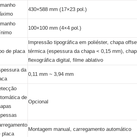
amanho
430×588 mm (17×23 pol.)
áximo
amanho
100×100 mm (4×4 pol.)
ínimo
Impressão tipográfica em poliéster, chapa offse
po de placa
térmica (espessura da chapa < 0,15 mm), chap
flexográfica digital, filme ablativo
spessura da
0,11 mm ~ 3,94 mm
aca
etecção
tomática de
Opcional
hapas
spessas
arregamento
Montagem manual, carregamento automático
 placa