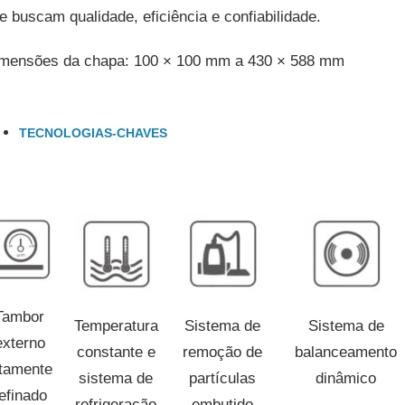
e buscam qualidade, eficiência e confiabilidade.
mensões da chapa: 100 × 100 mm a 430 × 588 mm
TECNOLOGIAS-CHAVES
Tambor
Temperatura
Sistema de
Sistema de
externo
constante e
remoção de
balanceamento
ltamente
sistema de
partículas
dinâmico
efinado
refrigeração
embutido