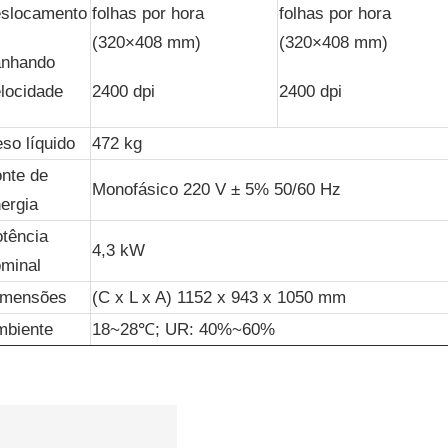
eslocamento
folhas por hora
folhas por hora
(320×408 mm)
(320×408 mm)
anhando
locidade
2400 dpi
2400 dpi
so líquido
472 kg
nte de
Monofásico 220 V ± 5% 50/60 Hz
ergia
tência
4,3 kW
minal
imensões
(C x L x A) 1152 x 943 x 1050 mm
mbiente
18~28℃; UR: 40%~60%