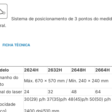
Sistema de posicionamento de 3 pontos do medid
ral.
FICHA TÉCNICA
delo
2624H
2632H
2648H
2664H
manho do
Máx. 670 x 570 mm / Mín. 240 x 240 mm
to
al do laser
24
32
48
64
30(29) p/h 37(35)p/h 48(45)p/h 50(50) p/h
ocidade
co)
2400 dpi/510 mm