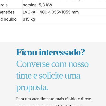
rgia
nominal 5,3 kW
mensões
L×C×A: 1400×1055×1055 mm
o líquido
815 kg
Ficou interessado?
Converse com nosso
time e solicite uma
proposta.
Para um atendimento mais rápido e direto,