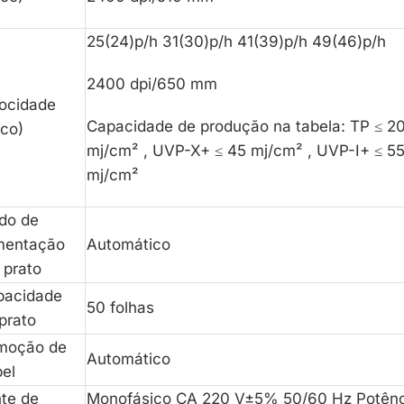
25(24)p/h 31(30)p/h 41(39)p/h 49(46)p/h
2400 dpi/650 mm
ocidade
Capacidade de produção na tabela: TP ≤ 2
co)
mj/cm² , UVP-X+ ≤ 45 mj/cm² , UVP-I+ ≤ 5
mj/cm²
do de
mentação
Automático
 prato
pacidade
50 folhas
prato
moção de
Automático
el
te de
Monofásico CA 220 V±5% 50/60 Hz Potênc