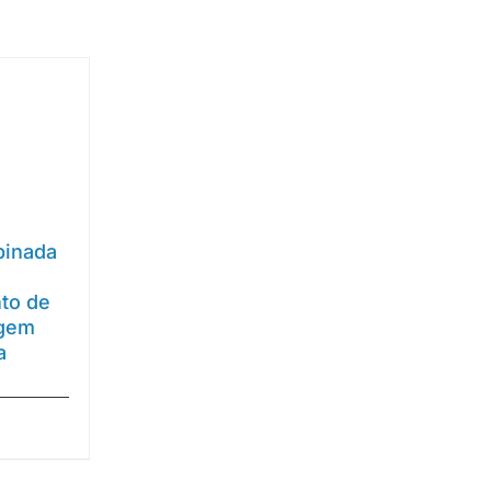
binada
to de
agem
a