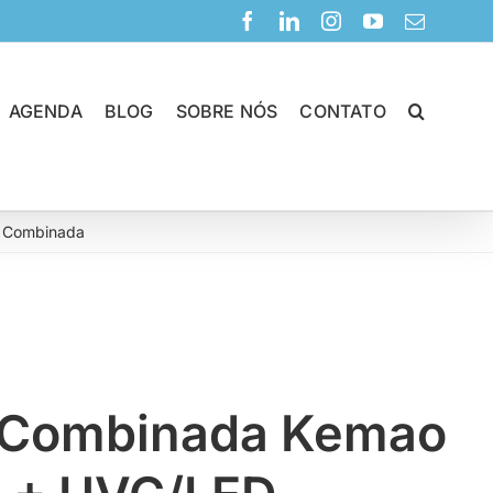
Facebook
LinkedIn
Instagram
YouTube
E-
mail
AGENDA
BLOG
SOBRE NÓS
CONTATO
 Combinada
Unidade Combinada Kemao UVA/LED + UVC/LED
 Combinada Kemao