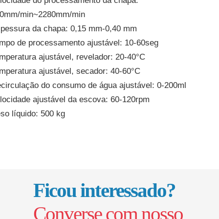
locidade do processamento da chapa:
0mm/min~2280mm/min
pessura da chapa: 0,15 mm-0,40 mm
mpo de processamento ajustável: 10-60seg
mperatura ajustável, revelador: 20-40°C
mperatura ajustável, secador: 40-60°C
circulação do consumo de água ajustável: 0-200ml
locidade ajustável da escova: 60-120rpm
so líquido: 500 kg
Ficou interessado?
Converse com nosso