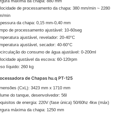
rgura máxima da chapa: 880 mm
locidade de processamento da chapa: 380 mm/min ~ 2280
m/min
pessura da chapa: 0,15 mm-0,40 mm
mpo de processamento ajustável: 10-60seg
mperatura ajustável, revelador: 20-40°C
mperatura ajustável, secador: 40-60°C
circulação do consumo de água ajustável: 0-200ml
locidade ajustável da escova: 60-120rpm
so líquido: 260 kg
ocessadora de Chapas hu.q PT-125
mensões (CxL): 3423 mm x 1710 mm
lume do tanque, desenvolvedor: 56l
quisitos de energia: 220V (fase única) 50/60hz 4kw (máx)
rgura máxima da chapa: 1250 mm