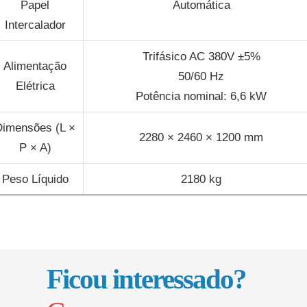
Papel
Automática
Intercalador
Trifásico AC 380V ±5%
Alimentação
50/60 Hz
Elétrica
Potência nominal: 6,6 kW
Dimensões (L ×
2280 × 2460 × 1200 mm
P × A)
Peso Líquido
2180 kg
Ficou interessado?