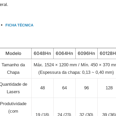
eral.
FICHA TÉCNICA
Modelo
6048Hn
6064Hn
6096Hn
60128H
Tamanho da
Máx. 1524 × 1200 mm / Mín. 450 × 370 
Chapa
(Espessura da chapa: 0,13 ~ 0,40 mm)
Quantidade de
48
64
96
128
Lasers
Produtividade
(com
19 (18)
24 (23)
32 (30)
39 (36)