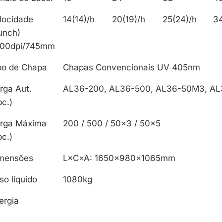
locidade
14(14)/h
20(19)/h
25(24)/h
34
unch)
00dpi/745mm
po de Chapa
Chapas Convencionais UV 405nm
rga Aut.
AL36-200, AL36-500, AL36-50M3, A
pc.)
rga Máxima
200 / 500 / 50×3 / 50×5
pc.)
mensões
L×C×A: 1650×980×1065mm
so líquido
1080kg
ergia