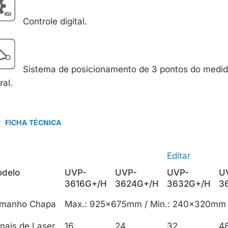
Controle digital.
Sistema de posicionamento de 3 pontos do medid
ral.
FICHA TÉCNICA
Editar
delo
UVP-
UVP-
UVP-
U
3616G+/H
3624G+/H
3632G+/H
3
manho Chapa
Max.: 925×675mm / Min.: 240x320mm 
nais de Laser
16
24
32
4